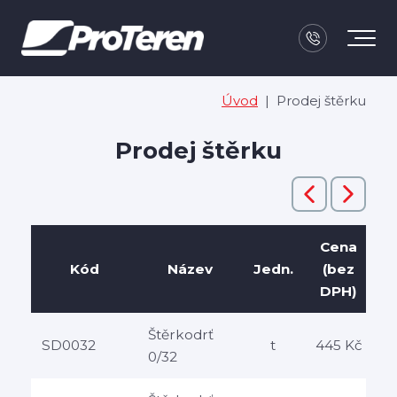
Úvod
|
Prodej štěrku
Prodej štěrku
Cena
(
Kód
Název
Jedn.
(bez
DPH)
Štěrkodrť
SD0032
t
445 Kč
0/32