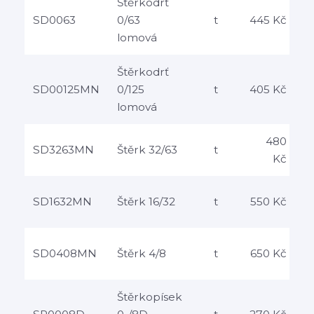
Štěrkodrť
SD0063
0/63
t
445 Kč
lomová
Štěrkodrť
SD00125MN
0/125
t
405 Kč
lomová
480
SD3263MN
Štěrk 32/63
t
Kč
SD1632MN
Štěrk 16/32
t
550 Kč
SD0408MN
Štěrk 4/8
t
650 Kč
Štěrkopísek