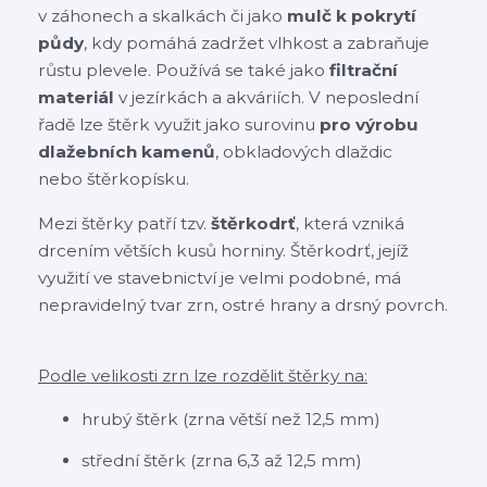
v záhonech a skalkách či jako
mulč k pokrytí
půdy
, kdy pomáhá zadržet vlhkost a zabraňuje
růstu plevele. Používá se také jako
filtrační
materiál
v jezírkách a akváriích. V neposlední
řadě lze štěrk využit jako surovinu
pro výrobu
dlažebních kamenů
, obkladových dlaždic
nebo štěrkopísku.
Mezi štěrky patří tzv.
štěrkodrť
, která vzniká
drcením větších kusů horniny. Štěrkodrť, jejíž
využití ve stavebnictví je velmi podobné, má
nepravidelný tvar zrn, ostré hrany a drsný povrch.
Podle velikosti zrn lze rozdělit štěrky na:
hrubý štěrk (zrna větší než 12,5 mm)
střední štěrk (zrna 6,3 až 12,5 mm)