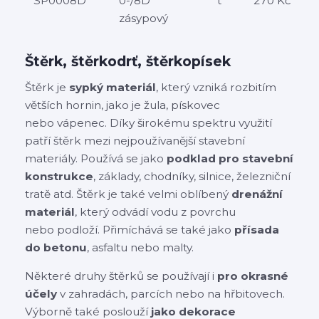
SP0008D
0-/8D
t
270 Kč
zásypový
Štěrk, štěrkodrť, štěrkopísek
Štěrk je
sypký materiál
, který vzniká rozbitím
větších hornin, jako je žula, pískovec
nebo vápenec. Díky širokému spektru využití
patří štěrk mezi nejpoužívanější stavební
materiály. Používá se jako
podklad pro stavební
konstrukce
, základy, chodníky, silnice, železniční
tratě atd. Štěrk je také velmi oblíbený
drenážní
materiál
, který odvádí vodu z povrchu
nebo podloží. Přimíchává se také jako
přísada
do betonu
, asfaltu nebo malty.
Některé druhy štěrků se používají i
pro okrasné
účely
v zahradách, parcích nebo na hřbitovech.
Výborně také poslouží
jako dekorace