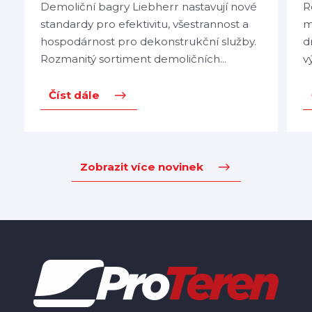
Demoliční bagry Liebherr nastavují nové
R
standardy pro efektivitu, všestrannost a
m
hospodárnost pro dekonstrukční služby.
d
Rozmanitý sortiment demoličních...
v
Číst dále
Zobrazit více novinek